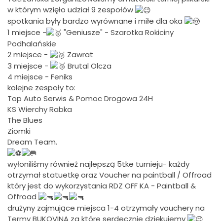
w którym wzięło udział 9 zespołów
spotkania były bardzo wyrównane i miłe dla oka
1 miejsce -
"Geniusze" -
Szarotka Rokiciny
Podhalańskie
2 miejsce -
Zawrat
3 miejsce -
Brutal Olcza
4 miejsce - Feniks
kolejne zespoły to:
Top Auto Serwis & Pomoc Drogowa 24H
KS Wierchy Rabka
The Blues
Ziomki
Dream Team.
wyłoniliśmy również najlepszą 5tke turnieju- każdy
otrzymał statuetkę oraz Voucher na paintball / Offroad
który jest do wykorzystania
RDZ OFF KA - Paintball &
Offroad
drużyny zajmujące miejsca 1-4 otrzymały vouchery na
Termy BUKOVINA
za które serdecznie dziękujemy