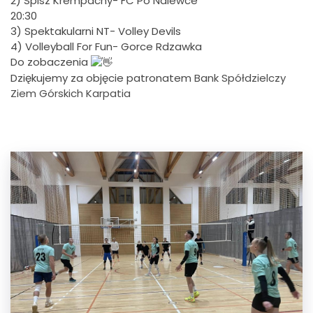
2) Spisz Krempachy- FC Po Nalewce
20:30
3) Spektakularni NT- Volley Devils
4) Volleyball For Fun- Gorce Rdzawka
Do zobaczenia
Dziękujemy za objęcie patronatem
Bank Spółdzielczy
Ziem Górskich Karpatia