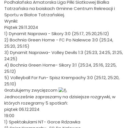
Podhalańska Amatorska Liga Piłki Siatkowej Białka
Tatrzańska
na boiskach
Gminne Centrum Rekreacji i
Sportu w Białce Tatrzańskiej
.
Wyniki:
Piątek 29.11.2024
1) Dynamit Naprawa - Sikory 3:0 (25:17, 25:20,25:12)
2) Bochnia Green Home - FC Po Nalewce 3:0 (25:24,
25:20, 25:15)
3) Dynamit Naprawa- Volley Devils 1:3 (25:23, 24:25, 21:25,
24:25)
4) Bochnia Green Home- Sikory 3:1 (25:24, 25:16, 22:25,
25:12)
5) Volleyball For Fun- Spisz Krempachy 3:0 (25:12, 25:20,
25:10)
Gratulujemy zwycięzcom
Jednocześnie zapraszamy na dzisiejsze rozgrywki, w
których rozegramy 5 spotkań:
piątek 06.12.2024
19:00
1) Spektakularni NT- Gorce Rdzawka