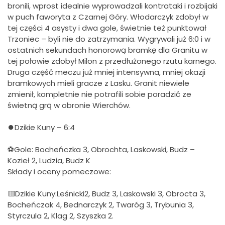
bronili, wprost idealnie wyprowadzali kontrataki i rozbijaki
w puch faworyta z Czarnej Góry. Włodarczyk zdobył w
tej części 4 asysty i dwa gole, świetnie też punktował
Trzoniec – byli nie do zatrzymania. Wygrywali już 6:0 i w
ostatnich sekundach honorową bramkę dla Granitu w
tej połowie zdobył Milon z przedłużonego rzutu karnego.
Druga część meczu już mniej intensywna, mniej okazji
bramkowych mieli gracze z Lasku. Granit niewiele
zmienił, kompletnie nie potrafili sobie poradzić ze
świetną grą w obronie Wierchów.
⏺Dzikie Kuny – 6:4
⚽Gole: Bocheńczka 3, Obrochta, Laskowski, Budz –
Kozieł 2, Ludzia, Budz K
Składy i oceny pomeczowe:
🟨Dzikie Kuny:Leśnicki2, Budz 3, Laskowski 3, Obrocta 3,
Bocheńczak 4, Bednarczyk 2, Twaróg 3, Trybunia 3,
Styrczula 2, Klag 2, Szyszka 2.