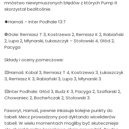
mnóstwo niewymuszonych błędów z których Pump It
skorzystał bezlitośnie.
⏺Harnaś – Inter Podhale 13:7
⚽Gole: Remiasz T 3, Kostrzewa 2, Remiasz K 2, Rabiański
2, Lupa 2, Młynarski, Łukaszczyk – Stołowski 4, Głód 2,
Pacyga
Składy i oceny pomeczowe:
🟨Harnaś: Kobal 3, Remiasz T 4, Kostrzewa 3, Łukaszczyk
3, Remiasz K 3, Rabiański 3, Lupa 3, Młynarski 3.
🟨Inter Podhale: Głód 3, Budz K 3, Pacyga 2, Szaflarski 2,
Chowaniec 2, Bocheńczak 2, Stołowski 3.
Faworyt, Harnaś, pewnie inkasuje kolejne punkty do
tabeli. Mecz prowadzony pod dyktando wiceliderów
tabeli. W wielu momentach mogliby być skuteczniejsi