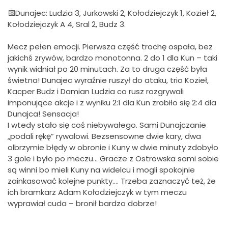
🟨Dunajec: Ludzia 3, Jurkowski 2, Kołodziejczyk 1, Kozieł 2,
Kołodziejczyk A 4, Sral 2, Budz 3.
Mecz pełen emocji. Pierwsza część trochę ospała, bez
jakichś zrywów, bardzo monotonna. 2 do 1 dla Kun – taki
wynik widniał po 20 minutach. Za to druga część była
świetna! Dunajec wyraźnie ruszył do ataku, trio Kozieł,
Kacper Budz i Damian Ludzia co rusz rozgrywali
imponujące akcje i z wyniku 2:1 dla Kun zrobiło się 2:4 dla
Dunajca! Sensacja!
I wtedy stało się coś niebywałego. Sami Dunajczanie
„podali rękę” rywalowi. Bezsensowne dwie kary, dwa
olbrzymie błędy w obronie i Kuny w dwie minuty zdobyło
3 gole i było po meczu… Gracze z Ostrowska sami sobie
są winni bo mieli Kuny na widelcu i mogli spokojnie
zainkasować kolejne punkty…. Trzeba zaznaczyć też, że
ich bramkarz Adam Kołodziejczyk w tym meczu
wyprawiał cuda – bronił bardzo dobrze!