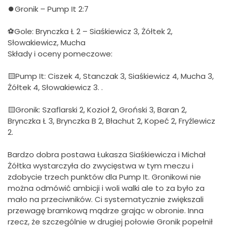
⏺Gronik – Pump It 2:7
⚽Gole: Brynczka Ł 2 – Siaśkiewicz 3, Żółtek 2,
Słowakiewicz, Mucha
Składy i oceny pomeczowe:
🟨Pump It: Ciszek 4, Stanczak 3, Siaśkiewicz 4, Mucha 3,
Żółtek 4, Słowakiewicz 3. .
🟨Gronik: Szaflarski 2, Kozioł 2, Groński 3, Baran 2,
Brynczka Ł 3, Brynczka B 2, Błachut 2, Kopeć 2, Fryźlewicz
2.
Bardzo dobra postawa Łukasza Siaśkiewicza i Michał
Żółtka wystarczyła do zwycięstwa w tym meczu i
zdobycie trzech punktów dla Pump It. Gronikowi nie
można odmówić ambicji i woli walki ale to za było za
mało na przeciwników. Ci systematycznie zwiększali
przewagę bramkową mądrze grając w obronie. Inna
rzecz, że szczególnie w drugiej połowie Gronik popełnił