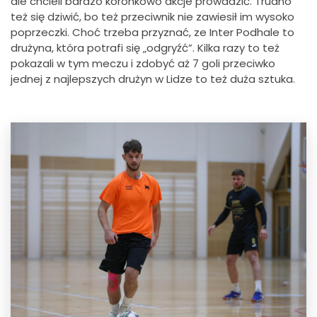
ale chcieli bardzo koronkowo akcje prowadzić. Trudno
też się dziwić, bo też przeciwnik nie zawiesił im wysoko
poprzeczki. Choć trzeba przyznać, ze Inter Podhale to
drużyna, która potrafi się „odgryźć”. Kilka razy to też
pokazali w tym meczu i zdobyć aż 7 goli przeciwko
jednej z najlepszych drużyn w Lidze to też duża sztuka.