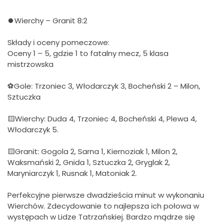
⏺Wierchy – Granit 8:2
Składy i oceny pomeczowe:
Oceny 1 – 5, gdzie 1 to fatalny mecz, 5 klasa
mistrzowska
⚽Gole: Trzoniec 3, Włodarczyk 3, Bocheński 2 – Milon,
Sztuczka
🟨Wierchy: Duda 4, Trzoniec 4, Bocheński 4, Plewa 4,
Włodarczyk 5.
🟨Granit: Gogola 2, Sarna 1, Kiernoziak 1, Milon 2,
Waksmański 2, Gnida 1, Sztuczka 2, Gryglak 2,
Maryniarczyk 1, Rusnak 1, Matoniak 2.
Perfekcyjne pierwsze dwadzieścia minut w wykonaniu
Wierchów. Zdecydowanie to najlepsza ich połowa w
występach w Lidze Tatrzańskiej. Bardzo mądrze się