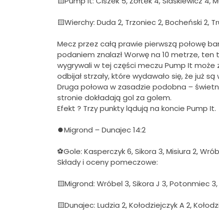
🟨Pump It: Ciszek 5, Żółtek 4, Siaśkiewicz 4,
🟨Wierchy: Duda 2, Trzoniec 2, Bocheński 2, Tr
Mecz przez całą prawie pierwszą połowę ba
podaniem znalazł Worwę na 10 metrze, ten t
wygrywali w tej części meczu Pump It może z
odbijał strzały, które wydawało się, że już s
Druga połowa w zasadzie podobna – świetnie
stronie dokładają gol za golem.
Efekt ? Trzy punkty lądują na koncie Pump It.
⏺Migrond – Dunajec 14:2
⚽Gole: Kasperczyk 6, Sikora 3, Misiura 2, Wróbe
Składy i oceny pomeczowe:
🟨Migrond: Wróbel 3, Sikora J 3, Potonmiec 3, 
🟨Dunajec: Ludzia 2, Kołodziejczyk A 2, Kołodziej