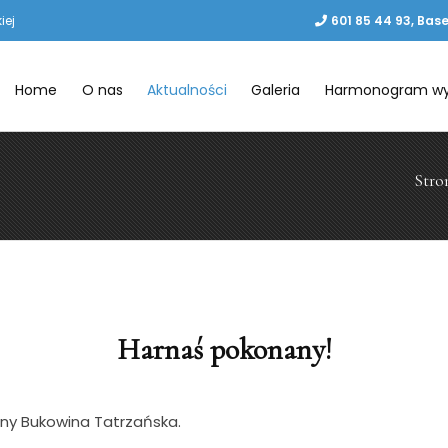
iej
601 85 44 93, Base
Home
O nas
Aktualności
Galeria
Harmonogram w
Stro
Harnaś pokonany!
ny Bukowina Tatrzańska.