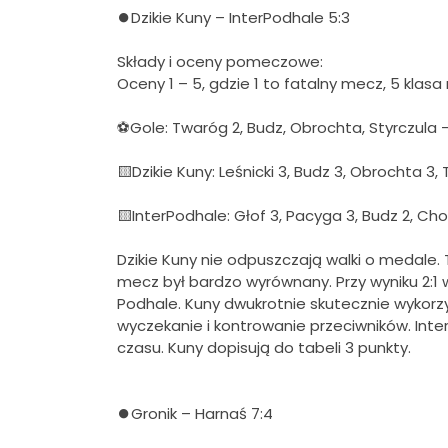
⏺Dzikie Kuny – InterPodhale 5:3
Składy i oceny pomeczowe:
Oceny 1 – 5, gdzie 1 to fatalny mecz, 5 klas
⚽Gole: Twaróg 2, Budz, Obrochta, Styrczula –
🟨Dzikie Kuny: Leśnicki 3, Budz 3, Obrochta 3,
🟨InterPodhale: Głof 3, Pacyga 3, Budz 2, Chow
Dzikie Kuny nie odpuszczają walki o medale
mecz był bardzo wyrównany. Przy wyniku 2:1 
Podhale. Kuny dwukrotnie skutecznie wykorzy
wyczekanie i kontrowanie przeciwników. Inter 
czasu. Kuny dopisują do tabeli 3 punkty.
⏺Gronik – Harnaś 7:4