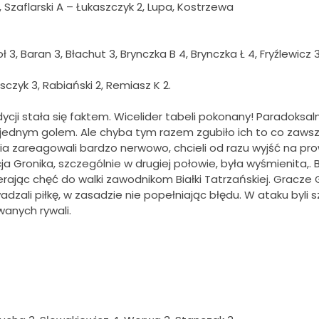
, Szaflarski A – Łukaszczyk 2, Lupa, Kostrzewa
ł 3, Baran 3, Błachut 3, Brynczka B 4, Brynczka Ł 4, Fryźlewicz 3
sczyk 3, Rabiański 2, Remiasz K 2.
edycji stała się faktem. Wicelider tabeli pokonany! Paradoks
ednym golem. Ale chyba tym razem zgubiło ich to co zawsze b
a zareagowali bardzo nerwowo, chcieli od razu wyjść na prowa
Gronika, szczególnie w drugiej połowie, była wyśmienita,. B
ierając chęć do walki zawodnikom Białki Tatrzańskiej. Gracz
zali piłkę, w zasadzie nie popełniając błędu. W ataku byli s
anych rywali.