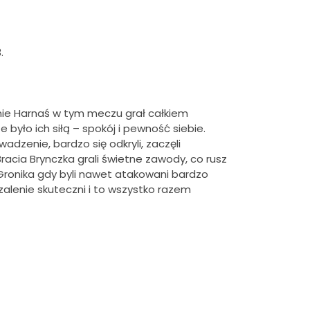
.
alnie Harnaś w tym meczu grał całkiem
yło ich siłą – spokój i pewność siebie.
dzenie, bardzo się odkryli, zaczęli
racia Brynczka grali świetne zawody, co rusz
e Gronika gdy byli nawet atakowani bardzo
zalenie skuteczni i to wszystko razem