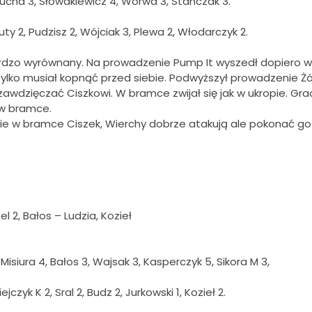
 Mucha 3, Słowakiewicz 4, Worwa 3, Stanczak 3.
uty 2, Pudzisz 2, Wójciak 3, Plewa 2, Włodarczyk 2.
rdzo wyrównany. Na prowadzenie Pump It wyszedł dopiero w
ylko musiał kopnąć przed siebie. Podwyższył prowadzenie Żó
awdzięczać Ciszkowi. W bramce zwijał się jak w ukropie. Gra
ą w bramce.
 w bramce Ciszek, Wierchy dobrze atakują ale pokonać go n
l 2, Bałos – Ludzia, Kozieł
Misiura 4, Bałos 3, Wajsak 3, Kasperczyk 5, Sikora M 3,
czyk K 2, Sral 2, Budz 2, Jurkowski 1, Kozieł 2.