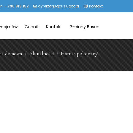
n - 798 919 152
dyrektor@gcris.ugbt.pl
Kontakt
ynajmów
Cennik
Kontakt
Gminny Basen
na domowa
Aktualności
Harnaś pokonany!