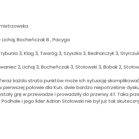
a mistrzowska
 Lichaj, Bocheńczak B , Pacyga
 Trybunia 3, Klag 3, Twaróg 3, Szyszka 3, Bednarczyk 3, Styrczu
aniec 2, Lichaj 3, Bocheńczak 3, Stołowski 3, Bobak 2, Stołowsk
. Teraz każda strata punktów może ich sytuację skomplikowa
w pierwszej połowie dla Kun, dwie bardzo niepotrzebne dyskus
stały grę w przewadze i prowadziły do przerwy 4:1. Taka pr
Podhale i jego lider Adrian Stołowski nie był już tak skuteczny