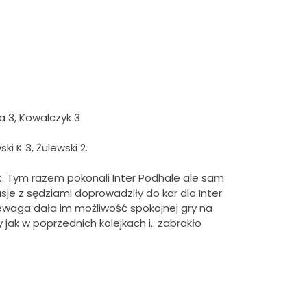
la 3, Kowalczyk 3
i K 3, Żulewski 2.
ć. Tym razem pokonali Inter Podhale ale sam
je z sędziami doprowadziły do kar dla Inter
zewaga dała im możliwość spokojnej gry na
 jak w poprzednich kolejkach i.. zabrakło