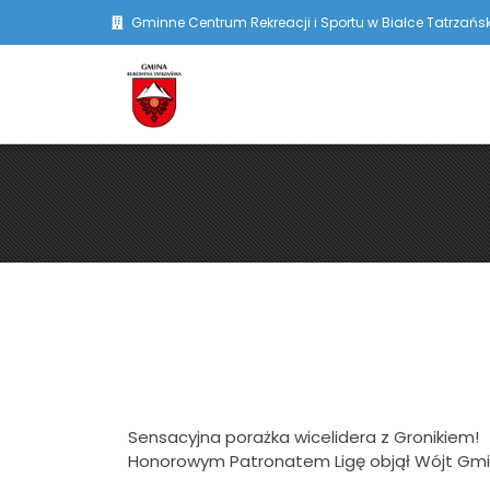
Gminne Centrum Rekreacji i Sportu w Białce Tatrzańsk
Sensacyjna porażka wicelidera z Gronikiem!
Honorowym Patronatem Ligę objął Wójt Gmi