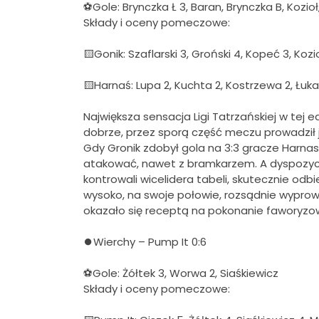
⚽Gole: Brynczka Ł 3, Baran, Brynczka B, Kozioł
Składy i oceny pomeczowe:
🟨Gonik: Szaflarski 3, Groński 4, Kopeć 3, Kozio
🟨Harnaś: Lupa 2, Kuchta 2, Kostrzewa 2, Łuka
Największa sensacja Ligi Tatrzańskiej w tej 
dobrze, przez sporą część meczu prowadził j
Gdy Gronik zdobył gola na 3:3 gracze Harnasi
atakować, nawet z bramkarzem. A dyspozycja 
kontrowali wicelidera tabeli, skutecznie odb
wysoko, na swoje połowie, rozsądnie wyprowad
okazało się receptą na pokonanie faworyzow
⏺Wierchy – Pump It 0:6
⚽Gole: Żółtek 3, Worwa 2, Siaśkiewicz
Składy i oceny pomeczowe: